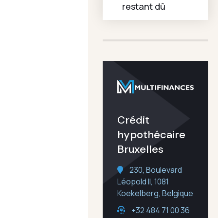
restant dû
Crédit
hypothécaire
Bruxelles
230, Boulevard
Léopold II, 1081
Koekelberg, Belgique
+32 484 71 00 36