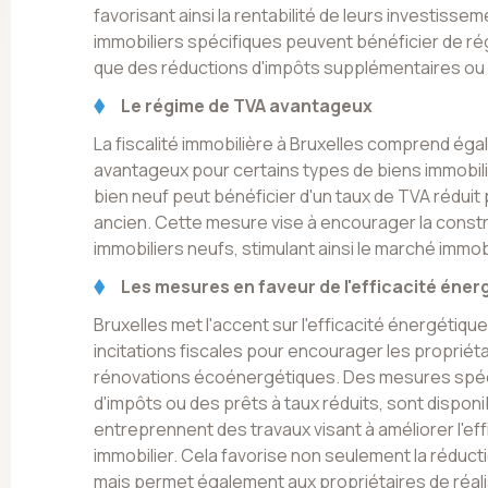
favorisant ainsi la rentabilité de leurs investisse
immobiliers spécifiques peuvent bénéficier de ré
que des réductions d'impôts supplémentaires ou 
Le régime de TVA avantageux
La fiscalité immobilière à Bruxelles comprend ég
avantageux pour certains types de biens immobilie
bien neuf peut bénéficier d'un taux de TVA réduit p
ancien. Cette mesure vise à encourager la constr
immobiliers neufs, stimulant ainsi le marché immobi
Les mesures en faveur de l'efficacité éner
Bruxelles met l'accent sur l'efficacité énergétiq
incitations fiscales pour encourager les propriéta
rénovations écoénergétiques. Des mesures spéci
d'impôts ou des prêts à taux réduits, sont disponi
entreprennent des travaux visant à améliorer l'eff
immobilier. Cela favorise non seulement la réduc
mais permet également aux propriétaires de réal